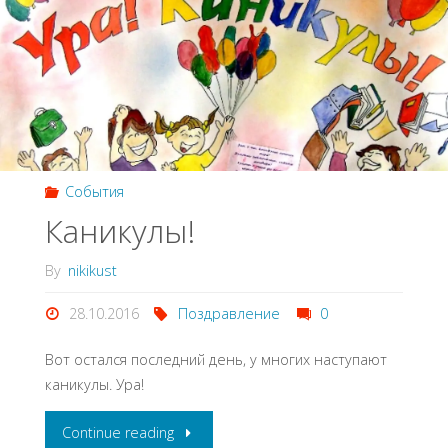
События
Каникулы!
By
nikikust
28.10.2016
Поздравление
0
Вот остался последний день, у многих наступают
каникулы. Ура!
Continue reading