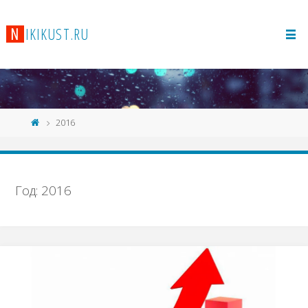
N
I
K
I
K
U
S
T
.
R
U
2016
Год: 2016