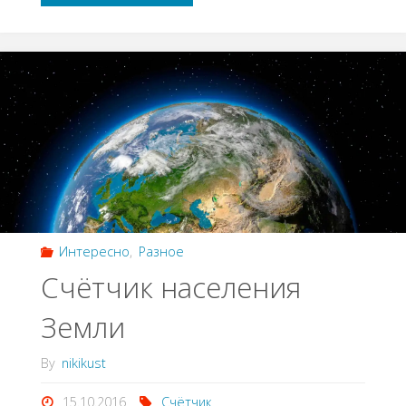
Интересно
,
Разное
Счётчик населения
Земли
By
nikikust
15.10.2016
Счётчик