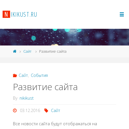
N
I
K
I
K
U
S
T
.
R
U
Сайт
Развитие сайта
Сайт
,
События
Развитие сайта
By
nikikust
03.12.2016
Сайт
Все новости сайта будут отображаться на