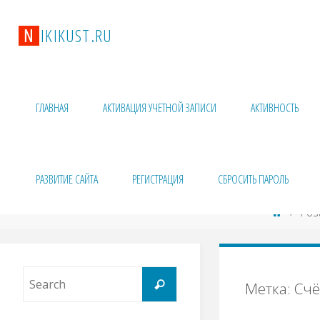
N
I
K
I
K
U
S
T
.
R
U
ГЛАВНАЯ
АКТИВАЦИЯ УЧЕТНОЙ ЗАПИСИ
АКТИВНОСТЬ
РАЗВИТИЕ САЙТА
РЕГИСТРАЦИЯ
СБРОСИТЬ ПАРОЛЬ
Pos
Метка: Сч